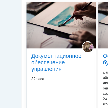
Документационное
О
обеспечение
б
управления
Да
об
32 часа
ди
од
со
24
Фо