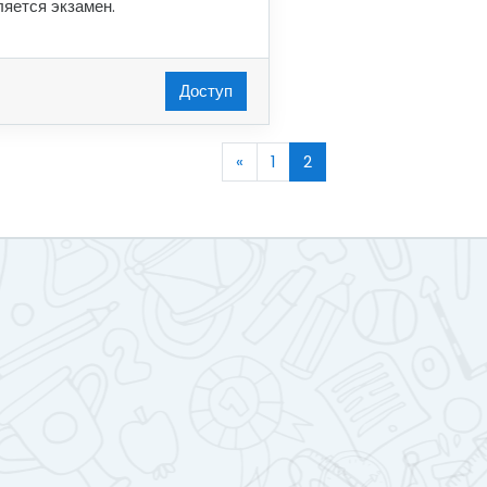
ляется экзамен.
Доступ
«
1
2
Назад
(текущая)