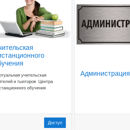
чительская
истанционного
бучения
Администрация
ртуальная учительская
ителей и тьюторов Центра
станционного обучения
Доступ