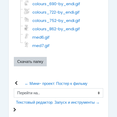
colours_690-by_endi.gif
colours_722-by_endi.gif
colours_752-by_endi.gif
colours_862-by_endi.gif
med6.gif
med7.gif
Скачать папку
← Мини- проект: Постер к фильму
Перейти на...
Текстовый редактор. Запуск и инструменты →