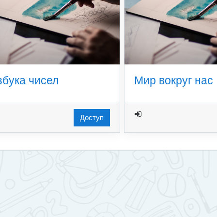
збука чисел
Мир вокруг нас
Доступ