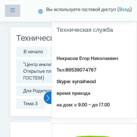
Перейти к основному содержанию
Вы используете гостевой доступ (
Вход
)
Боковая панель
Пропустить Техническая служба
Техническая служба
Техническая поддержка
В начало
Курсы
Некрасов Егор Николаевич
"Центр инклюзивного образования"
Тел:89539074767
Открытые площадки (можно зайти
ГОСТЕМ)
Skype: syraxhead
Для Родителей и учеников
Тех. под
время приезда
Тема 3
на дом: с 9.00 - до 17.00