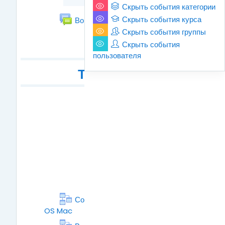
Скрыть события категории
Форум
Скрыть события курса
Вопросы и ответы
Скрыть события группы
Скрыть события
пользователя
ТЕМА 3
Софт
ТЕМА 3
Совместимость программ под
OS Mac
Лекция