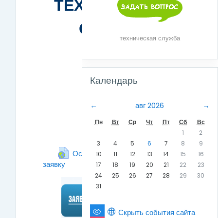
ТЕХНИЧЕСКАЯ
ОБЩЕЕ
СЛУЖБА
техническая служба
Пропустить Календарь
Календарь
←
авг 2026
→
Пн
Вт
Ср
Чт
Пт
Сб
Вс
1
2
3
4
5
6
7
8
9
Оставить техническую
10
11
12
13
14
15
16
заявку
Гиперссылка
17
18
19
20
21
22
23
24
25
26
27
28
29
30
31
Скрыть события сайта