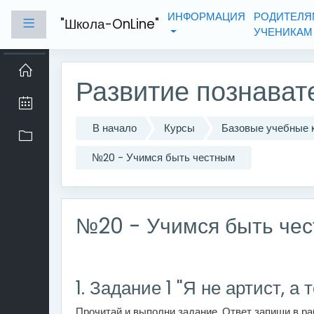
Перейти к основному содержанию
ИНФОРМАЦИЯ
РОДИТЕЛЯ
"Школа-OnLine"
Боковая панель
УЧЕНИКА
Развитие познават
В начало
Курсы
Базовые учебные 
№20 - Учимся быть честным
№20 - Учимся быть че
1. Задание 1 "Я не артист, а т
Прочитай и выполни задание. Ответ запиши в р