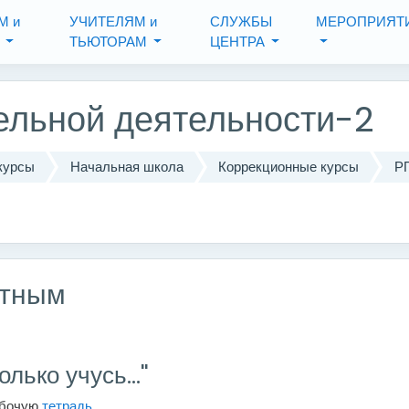
М и
УЧИТЕЛЯМ и
СЛУЖБЫ
МЕРОПРИЯТ
М
ТЬЮТОРАМ
ЦЕНТРА
ельной деятельности-2
курсы
Начальная школа
Коррекционные курсы
Р
стным
олько учусь..."
абочую
тетрадь.