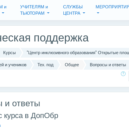
одержанию
М и
УЧИТЕЛЯМ и
СЛУЖБЫ
МЕРОПРИЯТИ
М
ТЬЮТОРАМ
ЦЕНТРА
ческая поддержка
Курсы
"Центр инклюзивного образования" Открытые пл
й и учеников
Тех. под
Общее
Вопросы и ответы
Поиск по фо
 и ответы
с курса в ДопОбр
а