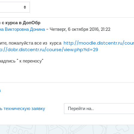
 с курса в ДопОбр
а Викторовна Донина
-
Четверг, 6 октября 2016, 21:22
ите, пожалуйста все из курса
http://moodle.distcentr.ru/cou
p://dobr.distcentr.ru/course/view.php?id=29
надпись " к переносу"
а
Перейти на...
ть техническую заявку