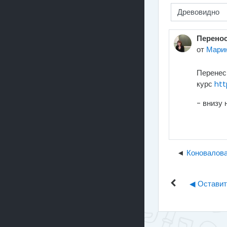
Режим отображения
Перенос
от
Марин
Перенес
курс
htt
- внизу 
Коновалов
◀︎ Остави