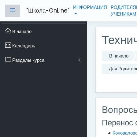
Перейти к основному с
ИНФОРМАЦИЯ
РОДИТЕЛЯ
"Школа-OnLine"
Боковая панель
УЧЕНИКА
В начало
Техни
Календарь
В начало
Разделы курса
Для Родителе
Вопросы
Перенос 
Коновалов