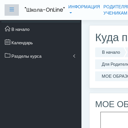
Перейти к основному с
ИНФОРМАЦИЯ
РОДИТЕЛЯ
"Школа-OnLine"
Боковая панель
УЧЕНИКА
В начало
Куда п
Календарь
В начало
Разделы курса
Для Родителе
МОЕ ОБРАЗ
МОЕ О