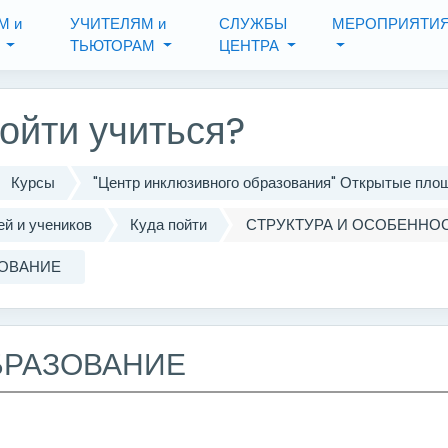
одержанию
М и
УЧИТЕЛЯМ и
СЛУЖБЫ
МЕРОПРИЯТИ
М
ТЬЮТОРАМ
ЦЕНТРА
ойти учиться?
Курсы
"Центр инклюзивного образования" Открытые пл
й и учеников
Куда пойти
СТРУКТУРА И ОСОБЕННО
ОВАНИЕ
БРАЗОВАНИЕ