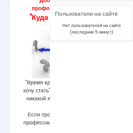
Тематический план
Добро пожаловать на
ОБЩЕЕ
профориентационный курс
Пропустить Пользователи на сайте
Пользователи на сайте
"Куда пойти учиться?"
Нет пользователей на сайте
(последние 5 минут)
"Время идет, а "куда идти" и "кем я
хочу стать"? - вопросы не имеющие
никакой ясности для меня..." - это
про Вас?
Если проблема выбора будущей
профессии стала особо актуальной,