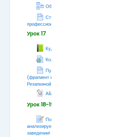
Лекция
Образование в России
Ступени высшего
профессионального образования
Страница
Урок 17
Книга
Куда пойти учиться?
Гиперссылка
Колледж или ВУЗ? (тест)
Пути получения профессии
(фрагмент видеокурса Галины
Резапкиной)
Страница
Гиперссылка
АБИТУРИЕНТ
Урок 18-19
Поисковое задание:
анализируем информацию об учебном
заведении!
Рабочая тетрадь