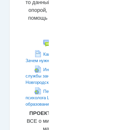
то данный курс послужит для Вас
опорой, и, мы надеемся, окажет
помощь в ответе на эти важные
вопросы!
Новостной форум
Как выбрать профессию или
Зачем нужна профориентация?!
Страница
Информационный портал
службы занятости населения
Новгородской области
Гиперссылка
Персональный сайт
психолога Центра инклюзивного
образования Константина Игнатьева
Гиперссылка
ПРОЕКТ "НАВИГАТУМ"
-
ВСЕ о мире профессий для
малышей, для