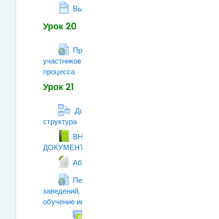
Страница
Выбираем ВУЗ
Урок 20
Права и обязанности
участников образовательного
процесса
Гиперссылка
Урок 21
Договор об образовании, его
структура
Лекция
ВНИМАНИЕ!!!
ДОКУМЕНТЫ!!!
Книга
Файл
Абитуриент с инвалидностью
Перечень учебных
заведений, осуществляющих приём на
обучение инвалидов по слуху
Гиперссылка
Форум
Делимся опытом!