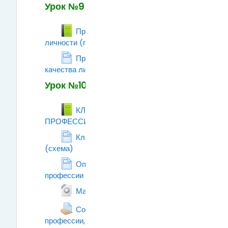
Урок №9
Профессиональный тип
личности (практическая работа)
Книга
Профессионально-важные
качества личности (ПВК)
Страница
Урок №10
КЛАССИФИКАЦИЯ
ПРОФЕССИЙ ПО ПРЕДМЕТУ ТРУДА
Книга
Классификация профессий
(схема)
Страница
Определение типа будущей
профессии (методика Климова Е.А.).
Страница
Гиперссылка
Матрица выбора профессии
Собери информациию о
профессии, которая тебе больше