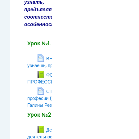
узнать, какие требования
предъявляет профессия к человеку, и
соотнести их со своими личными
особенностями.
Урок №1.
ВНИМАНИЕ! Что ты
узнаешь, пройдя этот курс!
Страница
ФОРМУЛА ВЫБОРА
ПРОФЕССИИ
Книга
СТРАТЕГИЯ выбора
професии (фрагмент видеокурса
Галины Резапкиной)
Страница
Урок №2
Деятельность. Виды
деятельности.
Книга