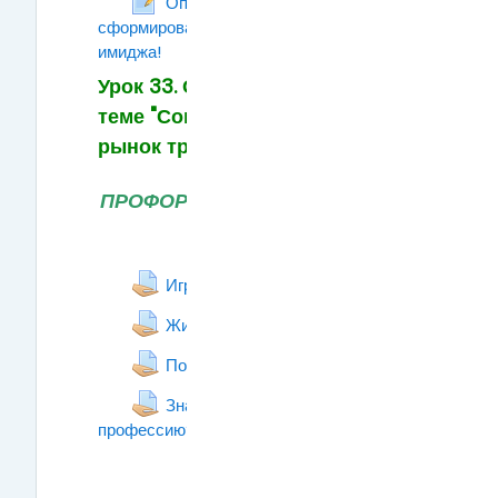
Определи степень
сформированности собственного
имиджа!
Рабочая тетрадь
Урок 33. Обобщение по
теме "Современный
рынок труда".
ПРОФОРИЕНТАЦИОННЫЕ
ИГРЫ
Задание
Игра "ПРИЗВАНИЕ"
Задание
Жизненные планы
Задание
Подарок с намеком
Знаешь ли ты свою будущую
профессию?
Задание