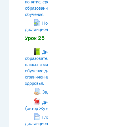
понятие, среднее и высшее
образование в форме дистанционного
обучения.
Лекция
Нормативные документы о
дистанционном образовании
Гиперссылка
Урок 25
Дистанционное
образовательное пространство —
плюсы и минусы. Дистанционное
обучение для студентов с
ограниченными возможностями
здоровья.
Книга
Задание к уроку №25
Дистанционное обучение
(автор Жукова М.В.)
Файл
Глобальная сеть
дистанционного образования
Страница