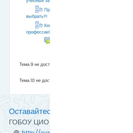
учебные заведения
Страница
Профессии - какую
выбрать?!
Лекция
Кем быть или какие бывают
профессии? Классификации
Лекция
Форум
Вопросы о профессиях
Тема 9 не доступен
Тема 10 не доступен
Оставайтесь на связи
ГОБОУ ЦИО Великий Новгород
http://cvetik.edusite.ru