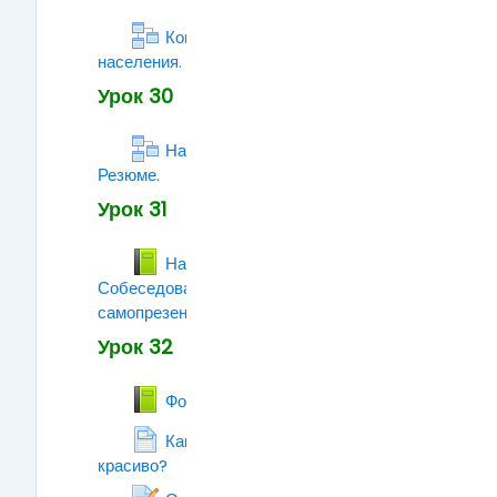
Конституция РФ о занятости
населения. КЗОТ. Трудовой договор.
Лекция
Урок 30
Наем на работу. Портфолио.
Резюме.
Лекция
Урок 31
Наем на работу.
Собеседование. Навыки
самопрезентации
Книга
Урок 32
Книга
Формирование имиджа
Как научиться говорить
красиво?
Страница