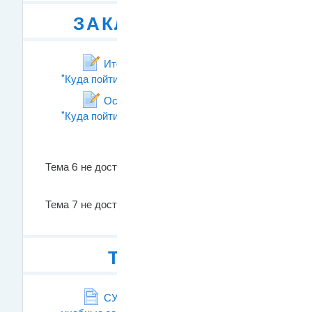
ЗАКЛЮЧЕНИЕ
Итоговая работа №1 по курсу
"Куда пойти учиться?"
Рабочая тетрадь
Оставь свой ОТЗЫВ о курсе
"Куда пойти учиться"
Рабочая тетрадь
Тема 6 не доступен
Тема 7 не доступен
ТЕМА 8
СУЗы - средне-специальные