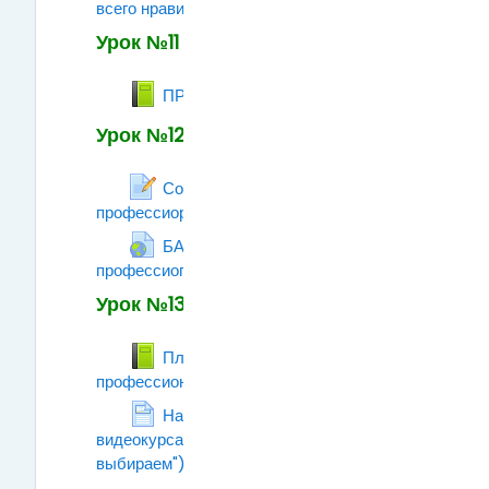
всего нравится!
Задание
Урок №11
Книга
ПРОФЕССИЯ И ЗДОРОВЬЕ
Урок №12
Составляем
профессиоргамму
Рабочая тетрадь
БАНК интерактивных
профессиограмм.
Гиперссылка
Урок №13
Планируем
профессиональную деятельность!
Книга
На порядок выше (фрагмент
видеокурса "Дороги, которые мы
выбираем")
Страница