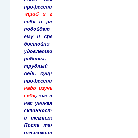
профессии.
Первый –это метод
«проб и ошибок»
: человек пробует
себя в различных сферах, пока не
подойдет то, что будет приносить
ему и средства, для того, чтобы
достойно существовать, и
удовлетворение от процесса
работы. Но это может быть
трудный и длительный процесс,
ведь существуют десятки тысяч
профессий.
Возможен другой путь:
надо изучить, прежде всего, самого
себя
, все то, что делает каждого из
нас уникальным – свои интересы и
склонности, особенности характера
и темперамента, мышления и т.д.
После такого самопознания нужно
ознакомиться с миром профессий,