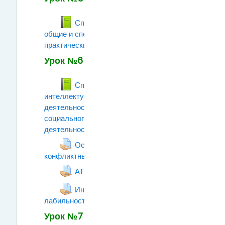
Способности человека:
общие и специальные. Способности к
практическим видам деятельности.
Книга
Урок №6
Способности к
интеллектуальным видам
деятельности, профессиям
социального типа, офисным видам
деятельности.
Книга
Особеннсти поведения в
конфликтных ситуациях
Задание
Задание
АТРИБУТЫ
Интеллектуальная
лабильность
Задание
Урок №7