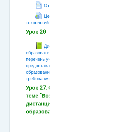
Страница
Открытый колледж
Центр интенсивных
технологий образования
Гиперссылка
Урок 26
Дистанционное
образовательное пространство,
перечень учебных заведений
предоставляющих дистанционное
образование (знакомство с сайтами и
требованиями)
Книга
Урок 27. Обобщение по
теме "Возможности
дистанционного
образования"