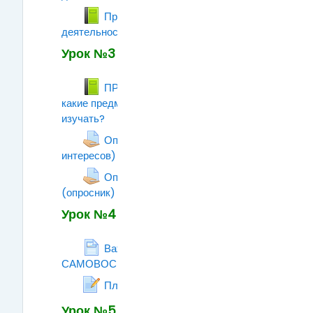
Профессиональная
деятельность.
Книга
Урок №3
ПРОФИЛЬ ЛИЧНОСТИ, или
какие предметы я больше люблю
изучать?
Книга
Определяем профиль (карта
интересов)
Задание
Определяем тип мышления
(опросник)
Задание
Урок №4
Важный момент -
САМОВОСПИТАНИЕ
Страница
Рабочая тетрадь
План самоанализа
Урок №5