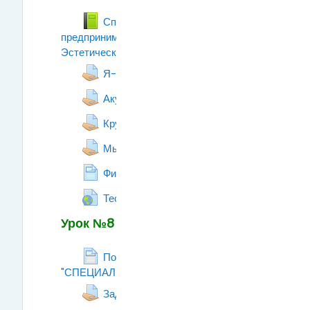
Способности к
предпринимательской деятельности.
Эстетические способности.
Книга
Задание
Я-руководитель!
Задание
Акулы и дельфины
Задание
Круг чтения
Задание
Мыслитель или художник.
Страница
Физиология поможет!
Гиперссылка
Тест личности (шуточный)
Урок №8
Понятия "ПРОФЕССИЯ",
"СПЕЦИАЛЬНОСТЬ", "ДОЛЖНОСТЬ".
Страница
Задание к уроку №8