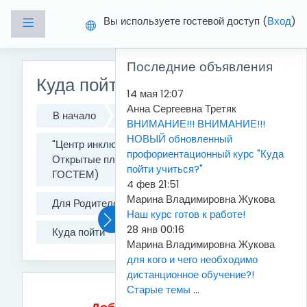
Перейти к основному содержанию
Вы используете гостевой доступ (
Вход
)
Боковая панель
Пропустить Последние объявления
Последние объявления
Куда пойти учиться?
14 мая 12:07
Анна Сергеевна Третяк
В начало
Курсы
ВНИМАНИЕ!!! ВНИМАНИЕ!!!
НОВЫЙ обновленный
"Центр инклюзивного образования"
профориентационный курс "Куда
Открытые площадки (можно зайти
пойти учиться?"
ГОСТЕМ)
4 фев 21:51
Марина Владимировна Жукова
Для Родителей и учеников
Наш курс готов к работе!
28 янв 00:16
Куда пойти
Марина Владимировна Жукова
для кого и чего необходимо
дистанционное обучение?!
Старые темы
...